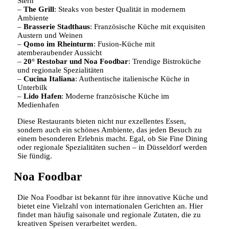
Stern
–
The Grill
: Steaks von bester Qualität in modernem
Ambiente
–
Brasserie Stadthaus
: Französische Küche mit exquisiten
Austern und Weinen
–
Qomo im Rheinturm
: Fusion-Küche mit
atemberaubender Aussicht
–
20° Restobar und Noa Foodbar
: Trendige Bistroküche
und regionale Spezialitäten
–
Cucina Italiana
: Authentische italienische Küche in
Unterbilk
–
Lido Hafen
: Moderne französische Küche im
Medienhafen
Diese Restaurants bieten nicht nur exzellentes Essen,
sondern auch ein schönes Ambiente, das jeden Besuch zu
einem besonderen Erlebnis macht. Egal, ob Sie Fine Dining
oder regionale Spezialitäten suchen – in Düsseldorf werden
Sie fündig.
Noa Foodbar
Die Noa Foodbar ist bekannt für ihre innovative Küche und
bietet eine Vielzahl von internationalen Gerichten an. Hier
findet man häufig saisonale und regionale Zutaten, die zu
kreativen Speisen verarbeitet werden.