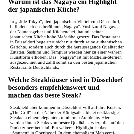
Warum ist das Nagaya ein Highlight
der japanischen Küche?
In „Little Tokyo“, dem japanischen Viertel von Düsseldorf,
befindet sich das berühmte „Nagaya“. Yoshizumi Nagaya,
der Namensgeber und Küchenchef, hat mit seiner
japanischen Küche hohe Maßstäbe gesetzt. Das Restaurant
in Düsseldorf begeistert nicht nur durch seine authentischen
Gerichte, sondern auch durch die herausragende Qualität der
Zutaten. Sashimi und Tempura werden hier zu einer wahren
Kunstform erhoben. Das „Nagaya“ ist mit Michelin-Sternen
ausgezeichnet und zählt somit zu den besten japanischen
Restaurants Deutschlands.
Welche Steakhäuser sind in Düsseldorf
besonders empfehlenswert und
machen das beste Steak?
Steakliebhaber kommen in Düsseldorf voll auf ihre Kosten.
„The Grill“ in der Nähe der Königsallee bietet erstklassige
Steaks in einem eleganten, modernen Ambiente. Hier
werden Ihnen Steaks von bester Qualität serviert, die auf den
Punkt zubereitet sind. Ein weiteres Highlight ist das
„Stappen“ in Oberkassel. In dem ehemaligen Metzgerei-