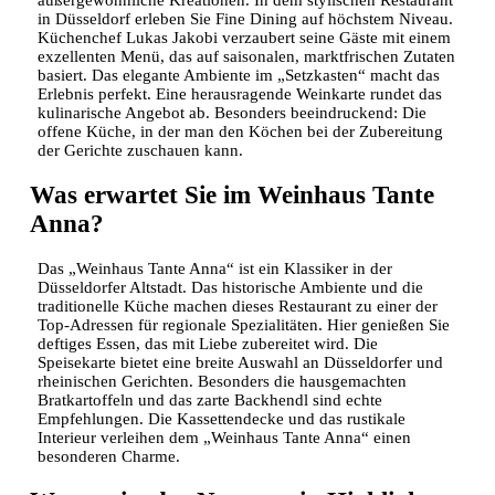
außergewöhnliche Kreationen. In dem stylischen Restaurant
in Düsseldorf erleben Sie Fine Dining auf höchstem Niveau.
Küchenchef Lukas Jakobi verzaubert seine Gäste mit einem
exzellenten Menü, das auf saisonalen, marktfrischen Zutaten
basiert. Das elegante Ambiente im „Setzkasten“ macht das
Erlebnis perfekt. Eine herausragende Weinkarte rundet das
kulinarische Angebot ab. Besonders beeindruckend: Die
offene Küche, in der man den Köchen bei der Zubereitung
der Gerichte zuschauen kann.
Was erwartet Sie im Weinhaus Tante
Anna?
Das „Weinhaus Tante Anna“ ist ein Klassiker in der
Düsseldorfer Altstadt. Das historische Ambiente und die
traditionelle Küche machen dieses Restaurant zu einer der
Top-Adressen für regionale Spezialitäten. Hier genießen Sie
deftiges Essen, das mit Liebe zubereitet wird. Die
Speisekarte bietet eine breite Auswahl an Düsseldorfer und
rheinischen Gerichten. Besonders die hausgemachten
Bratkartoffeln und das zarte Backhendl sind echte
Empfehlungen. Die Kassettendecke und das rustikale
Interieur verleihen dem „Weinhaus Tante Anna“ einen
besonderen Charme.